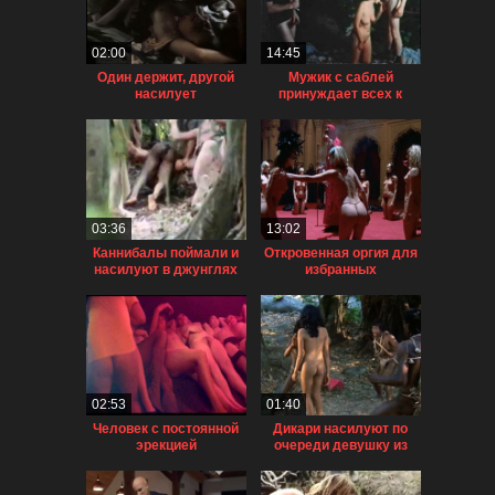
02:00
14:45
Один держит, другой
Мужик с саблей
насилует
принуждает всех к
половой связи
03:36
13:02
Каннибалы поймали и
Откровенная оргия для
насилуют в джунглях
избранных
женщину
02:53
01:40
Человек с постоянной
Дикари насилуют по
эрекцией
очереди девушку из
соседнего племени