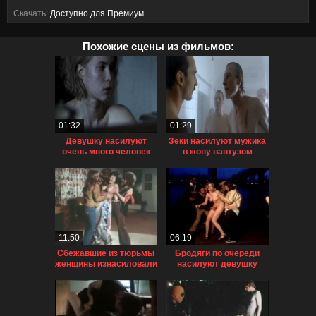
Скачать:
Доступно для Премиум
Похожие сцены из фильмов:
01:32
01:29
Девушку насилуют
Зеки насилуют мужика
очень много человек
в жопу вантузом
11:50
06:19
Сбежавшие из тюрьмы
Бродяги по очереди
женщины изнасиловали
насилуют девушку
жену инвалида