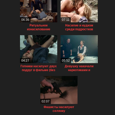
06:36
07:11
Ритуальное
Насилие и нудизм
изнасилование
среди подростков
девушки
04:27
05:52
Гопники насилуют двух
Девушку накачали
подруг в фильме (без
наркотиками и
цензуры)
насилуют по очереди
02:07
Фашисты насилуют
селянку